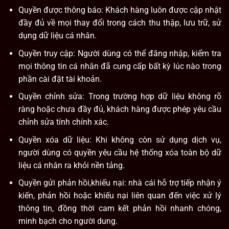
Quyền được thông báo: Khách hàng luôn được cập nhật
đầy đủ về mọi thay đổi trong cách thu thập, lưu trữ, sử
dụng dữ liệu cá nhân.
Quyền truy cập: Người dùng có thể đăng nhập, kiểm tra
mọi thông tin cá nhân đã cung cấp bất kỳ lúc nào trong
phần cài đặt tài khoản.
Quyền chỉnh sửa: Trong trường hợp dữ liệu không rõ
ràng hoặc chưa đầy đủ, khách hàng được phép yêu cầu
chỉnh sửa tính chính xác.
Quyền xóa dữ liệu: Khi không còn sử dụng dịch vụ,
người dùng có quyền yêu cầu hệ thống xóa toàn bộ dữ
liệu cá nhân ra khỏi nền tảng.
Quyền gửi phản hồi,khiếu nại: nhà cái hỗ trợ tiếp nhận ý
kiến, phản hồi hoặc khiếu nại liên quan đến việc xử lý
thông tin, đồng thời cam kết phản hồi nhanh chóng,
minh bạch cho người dung.