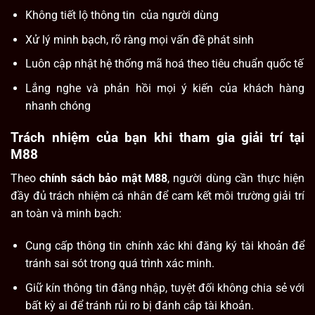
Không tiết lộ thông tin của người dùng
Xử lý minh bạch, rõ ràng mọi vấn đề phát sinh
Luôn cập nhật hệ thống mã hoá theo tiêu chuẩn quốc tế
Lắng nghe và phản hồi mọi ý kiến của khách hàng
nhanh chóng
Trách nhiệm của bạn khi tham gia giải trí tại
M88
Theo
chính sách bảo mật M88
, người dùng cần thực hiện
đầy đủ trách nhiệm cá nhân để cam kết môi trường giải trí
an toàn và minh bạch:
Cung cấp thông tin chính xác khi đăng ký tài khoản để
tránh sai sót trong quá trình xác minh.
Giữ kín thông tin đăng nhập, tuyệt đối không chia sẻ với
bất kỳ ai để tránh rủi ro bị đánh cắp tài khoản.