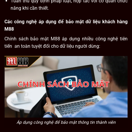
Tuân thủ quy định pháp luật, hợp tác với cơ quan chức
năng khi cần thiết.
Các công nghệ áp dụng để bảo mật dữ liệu khách hàng
M88
Chính sách bảo mật M88 áp dụng nhiều công nghệ tiên
tiến an toàn tuyệt đối cho dữ liệu người dùng:
Áp dụng công nghệ để bảo mật thông tin thành viên