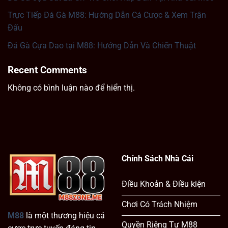
Trực Tiếp Đá Gà M88: Hướng Dẫn Cá Cược & Xem Trận
Đấu
Đá Gà Cựa Dao tại M88: Hướng Dẫn Và Chiến Thuật
Recent Comments
Không có bình luận nào để hiển thị.
Chính Sách Nhà Cái
Điều Khoản & Điều kiện
Chơi Có Trách Nhiệm
M88
là một thương hiệu cá
Quyền Riêng Tư M88