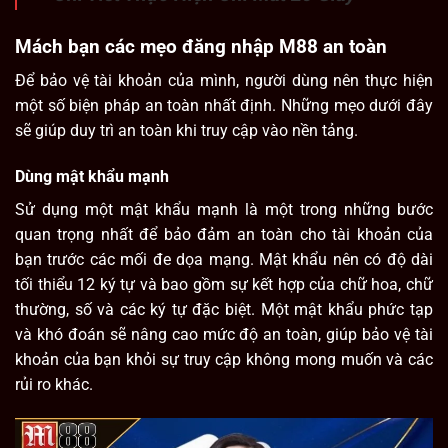
Mách bạn các mẹo đăng nhập M88 an toàn
Để bảo vệ tài khoản của mình, người dùng nên thực hiện
một số biện pháp an toàn nhất định. Những mẹo dưới đây
sẽ giúp duy trì an toàn khi truy cập vào nền tảng.
Dùng mật khẩu mạnh
Sử dụng một mật khẩu mạnh là một trong những bước
quan trọng nhất để bảo đảm an toàn cho tài khoản của
bạn trước các mối đe dọa mạng. Mật khẩu nên có độ dài
tối thiểu 12 ký tự và bao gồm sự kết hợp của chữ hoa, chữ
thường, số và các ký tự đặc biệt. Một mật khẩu phức tạp
và khó đoán sẽ nâng cao mức độ an toàn, giúp bảo vệ tài
khoản của bạn khỏi sự truy cập không mong muốn và các
rủi ro khác.