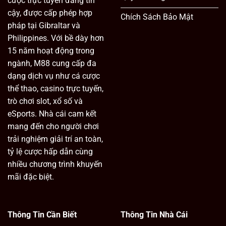
cược trực tuyến đáng tin
cậy, được cấp phép hợp
Chích Sách Bảo Mật
pháp tại Gibraltar và
Philippines. Với bề dày hơn
15 năm hoạt động trong
ngành, M88 cung cấp đa
dạng dịch vụ như cá cược
thể thao, casino trực tuyến,
trò chơi slot, xổ số và
eSports. Nhà cái cam kết
mang đến cho người chơi
trải nghiệm giải trí an toàn,
tỷ lệ cược hấp dẫn cùng
nhiều chương trình khuyến
mãi đặc biệt.
Thông Tin Cần Biết
Thông Tin Nhà Cái