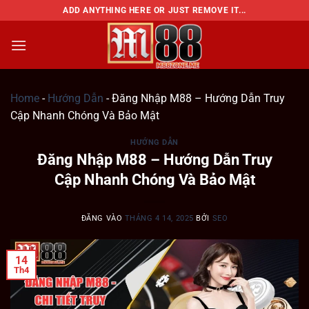
Bỏ
ADD ANYTHING HERE OR JUST REMOVE IT...
qua
nội
dung
Home
-
Hướng Dẫn
-
Đăng Nhập M88 – Hướng Dẫn Truy
Cập Nhanh Chóng Và Bảo Mật
HƯỚNG DẪN
Đăng Nhập M88 – Hướng Dẫn Truy
Cập Nhanh Chóng Và Bảo Mật
ĐĂNG VÀO
THÁNG 4 14, 2025
BỞI
SEO
14
Th4