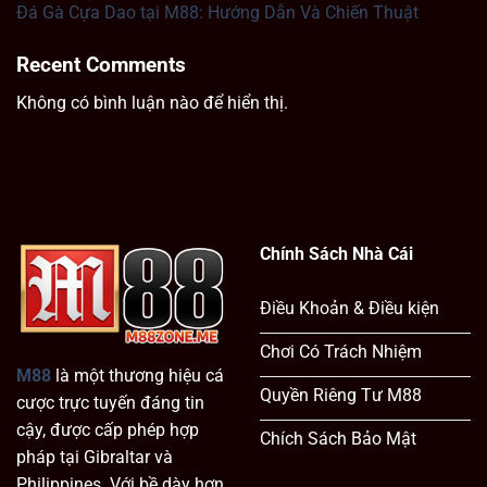
Đá Gà Cựa Dao tại M88: Hướng Dẫn Và Chiến Thuật
Recent Comments
Không có bình luận nào để hiển thị.
Chính Sách Nhà Cái
Điều Khoản & Điều kiện
Chơi Có Trách Nhiệm
M88
là một thương hiệu cá
Quyền Riêng Tư M88
cược trực tuyến đáng tin
cậy, được cấp phép hợp
Chích Sách Bảo Mật
pháp tại Gibraltar và
Philippines. Với bề dày hơn