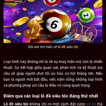
Đôi nét tìm hiểu về lô đề siêu tốc
Loại hình này không chỉ là về sự may mắn mà còn là chiến
thuật. Sự kết hợp giữa quan sát, phân tích và kỹ thuật soi
cầu sẽ giúp người chơi tối ưu hóa cơ hội thắng lớn. Nếu
bạn là người mới bắt đầu, việc nắm vững những loại hình
và phương pháp soi cầu là điều vô cùng quan trọng.
Điểm qua các loại lô đề siêu tốc đáng thử nhất
Lô đề siêu tốc
không chỉ có một cách đặt cược
xổ số
mà