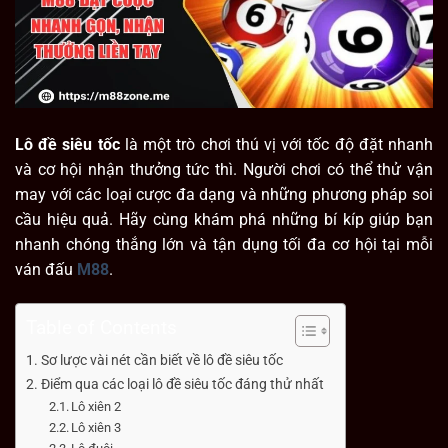
Lô đề siêu tốc
là một trò chơi thú vị với tốc độ đặt nhanh
và cơ hội nhận thưởng tức thì. Người chơi có thể thử vận
may với các loại cược đa dạng và những phương pháp soi
cầu hiệu quả. Hãy cùng khám phá những bí kíp giúp bạn
nhanh chóng thắng lớn và tận dụng tối đa cơ hội tại mỗi
ván đấu
M88
.
Table of Contents
Sơ lược vài nét cần biết về lô đề siêu tốc
Điểm qua các loại lô đề siêu tốc đáng thử nhất
Lô xiên 2
Lô xiên 3