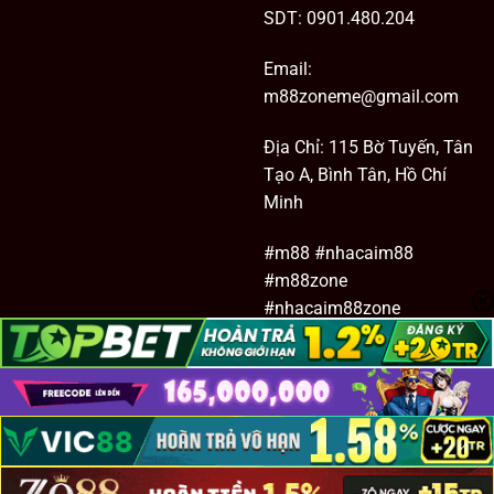
SDT: 0901.480.
204
Email:
m88zoneme@gmail.com
Địa Chỉ:
115 Bờ Tuyến, Tân
Tạo A, Bình Tân, Hồ Chí
Minh
#m88 #nhacaim88
#m88zone
#nhacaim88zone
#m88zoneme
#nhacaim88zoneme
Copyright 2026 ©
M88 - Wick