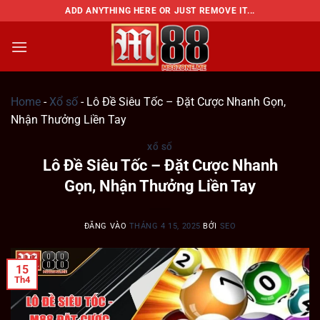
Bỏ
ADD ANYTHING HERE OR JUST REMOVE IT...
qua
nội
dung
Home
-
Xổ số
-
Lô Đề Siêu Tốc – Đặt Cược Nhanh Gọn,
Nhận Thưởng Liền Tay
XỔ SỐ
Lô Đề Siêu Tốc – Đặt Cược Nhanh
Gọn, Nhận Thưởng Liền Tay
ĐĂNG VÀO
THÁNG 4 15, 2025
BỞI
SEO
15
Th4