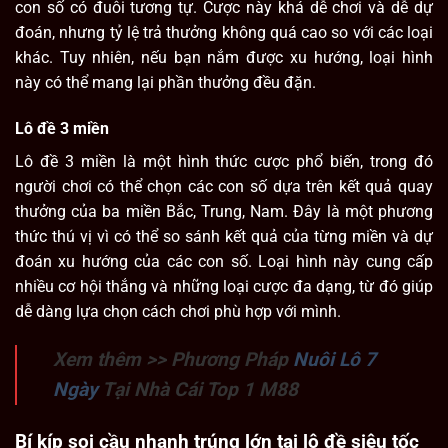
con số có đuôi tương tự. Cược này khá dễ chơi và dễ dự
đoán, nhưng tỷ lệ trả thưởng không quá cao so với các loại
khác. Tuy nhiên, nếu bạn nắm được xu hướng, loại hình
này có thể mang lại phần thưởng đều đặn.
Lô đề 3 miền
Lô đề 3 miền là một hình thức cược phổ biến, trong đó
người chơi có thể chọn các con số dựa trên kết quả quay
thưởng của ba miền Bắc, Trung, Nam. Đây là một phương
thức thú vị vì có thể so sánh kết quả của từng miền và dự
đoán xu hướng của các con số. Loại hình này cung cấp
nhiều cơ hội thắng và những loại cược đa dạng, từ đó giúp
dễ dàng lựa chọn cách chơi phù hợp với mình.
Xem thêm >> Phương Pháp
Nuôi Lô 7
Ngày
Tại Nhà Cái Top 1 M88
Bí kíp soi cầu nhanh trúng lớn tại lô đề siêu tốc