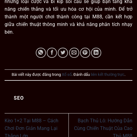
những loại cược và bí kíp soi cầu sẽ giúp bạn tăng khả
năng chiến thắng và tối ưu hóa cơ hội của mình. Để trở
thành một người chơi thành công tại M88, cần kết hợp
giữa chiến thuật thông minh và khả năng phân tích nhạy
bén.
Bài viết này được đăng trong
Xổ số
. Đánh dấu
liên kết thường trực
.
SEO
Kèo 1×2 Tại M88 – Cách
Bạch Thủ Lô: Hướng Dẫn
Chơi Đơn Giản Mang Lại
Cùng Chiến Thuật Của Cao
Thắng Lớn
Thủ M88